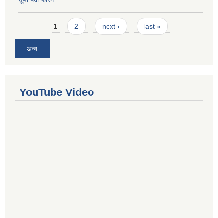
Pages
1
2
next ›
last »
अन्य
YouTube Video