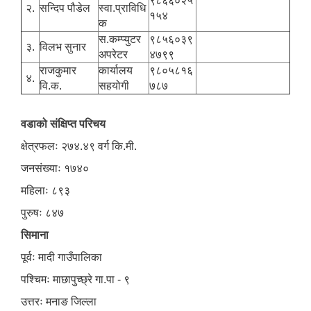
९८६६०२५
२.
सन्दिप पौडेल
स्वा.प्राविधि
१५४
क
स.कम्प्युटर
९८५६०३९
३.
विलभ सुनार
अपरेटर
४७९९
राजकुमार
कार्यालय
९८०५८१६
४.
वि.क.
सहयोगी
७८७
वडाको संक्षिप्त परिचय
क्षेत्रफलः २७४.४९ वर्ग कि.मी.
जनसंख्याः १७४०
महिलाः ८९३
पुरुषः ८४७
सिमाना
पूर्वः मादी गाउँपालिका
पश्चिमः माछापुच्छ्रे गा.पा - ९
उत्तरः मनाङ जिल्ला