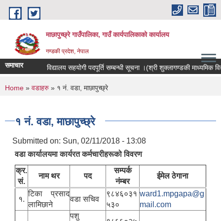
Skip to main content
माछापुच्छ्रे गाउँपालिका, गाउँ कार्यपालिकाको कार्यालय
गण्डकी प्रदेश, नेपाल
समाचार
विद्यालय सहयोगी पदपूर्ति सम्बन्धी सूचना ।(श्री शुक्लागण्डकी माध्यमिक विद्याल
You are here
Home
»
वडाहरु
» १ नं. वडा, माछापुच्छ्रे
१ नं. वडा, माछापुच्छ्रे
Submitted on:
Sun, 02/11/2018 - 13:08
वडा कार्यालयमा कार्यरत कर्मचारीहरूको विवरण
क्र.
सम्पर्क
नाम थर
पद
ईमेल ठेगाना
सं.
नंम्बर
टिका प्रसाद
९८४६०३१
ward1.mpgapa@g
१.
वडा सचिव
लामिछाने
५३०
mail.com
पशु