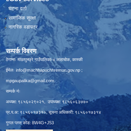
घटना दर्ता
सामाजिक सुरक्षा
नागरिक वडापत्र
सम्पर्क विवरण
ठेगानाः माछापुच्छ्रे गाउँपालिका-४ लाहाचोक, कास्की
ईमेलः
info@machhapuchhremun.gov.np
;
mpgaupalika@gmail.com
सम्पर्क नंः
अध्यक्ष: ९८५६०२९०२१, उपाध्यक्ष: ९८५६०६३७७०
प्र.प.अ: ९८५६०१७३१०, सूचना अधिकारी: ९८५६०१७३१४
गुगल प्लस कोड: 8W4G+J53