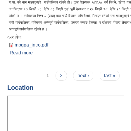
गा.पा. को नाम माछापुच्छ्रे गाउँपालिका रहेको हो। कूल क्षेत्रफल ५४४.५८ वर्ग कि.मि. रहेको य
मानचित्रमा ८३ डिग्री ४३’ देखि ८३ डिग्री ९२’ पूर्वी देशान्तर र २८ डिग्री १८’ देखि २८ डिग्री ३
रहेको छ । साविकका निम्न ८ (आठ) वटा गाउँ विकास समितिलाई मिलाएर बनेको यस माछापुच्छ्रे गा
मादी गाउँपालिका, पश्चिममा अन्नपूर्ण गाउँपालिका, उत्तरमा मनाङ जिल्ला र दक्षिणमा पोखरा लेख
अन्नपूर्ण गाउँपालिका रहेको छ ।
दस्तावेज:
mpgpa_intro.pdf
Read more
about माछापुच्छ्रे गाउँपालिकाको संक्षिप्त परिचय
Pages
1
2
next ›
last »
Location