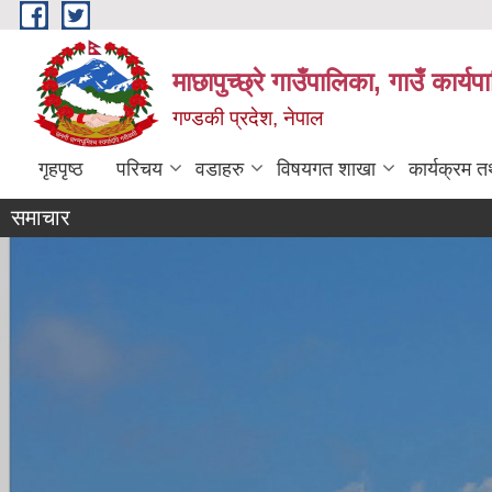
Skip to main content
माछापुच्छ्रे गाउँपालिका, गाउँ कार्
गण्डकी प्रदेश, नेपाल
गृहपृष्ठ
परिचय
वडाहरु
विषयगत शाखा
कार्यक्रम 
समाचार