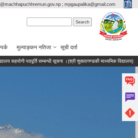
o@machhapuchhremun.gov.np ; mpgaupalika@gmail.com
Search form
Search
्पर्क
मुल्याङ्कन नतिजा
सूची दर्ता
हयोगी पदपूर्ति सम्बन्धी सूचना ।(श्री शुक्लागण्डकी माध्यमिक विद्यालय)
मेलम