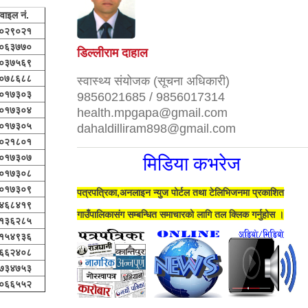
वाइल नं.
०२९०२१
०६३७७०
डिल्लीराम दाहाल
०३७५६९
०७८६८८
स्वास्थ्य संयोजक (सूचना अधिकारी)
०१७३०३
9856021685 / 9856017314
०१७३०४
health.mpgapa@gmail.com
०१७३०५
dahaldilliram898@gmail.com
०२१८०१
मिडिया कभरेज
०१७३०७
०१७३०८
०१७३०९
पत्रपत्रिका,अनलाइन न्युज पोर्टल तथा टेलिभिजनमा प्रकाशित
४६८४१९
गाउँपालिकासंग सम्बन्धित समाचारको लागि तल क्लिक गर्नुहोस ।
१३६२८५
१५४९३६
६६२४०८
७३४७५३
०६६५५२