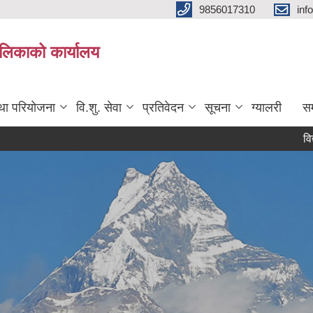
9856017310
inf
यपालिकाको कार्यालय
तथा परियोजना
वि.शु. सेवा
प्रतिवेदन
सूचना
ग्यालरी
सम
विद्यालय स