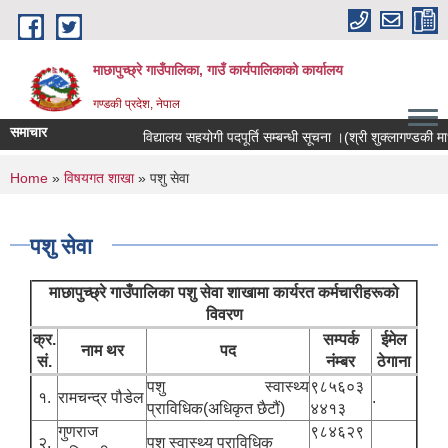
Skip to main content
माछापुच्छ्रे गाउँपालिका, गाउँ कार्यपालिकाको कार्यालय
गण्डकी प्रदेश, नेपाल
समाचार
विद्यालय सहयोगी पदपूर्ति सम्बन्धी सूचना ।(श्री शुक्लागण्डकी माध्यम
You are here
Home
»
विषयगत शाखा
» पशु सेवा
पशु सेवा
माछापुच्छ्रे गाउँपालिका पशु सेवा शाखामा कार्यरत कर्मचारीहरूको
विवरण
क्र.
सम्पर्क
ईमेल
नाम थर
पद
सं.
नंम्बर
ठेगाना
पशु स्वास्थ्य
९८५६०३
१.
रामचन्द्र पौडेल
.
प्राविधिक(अधिकृत छैटौं)
४४१३
गुणराज
९८४६२९
२.
पशु स्वास्थ्य प्राविधिक