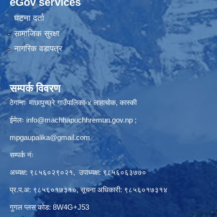
eGov services
घटना दर्ता
सामाजिक सुरक्षा
नागरिक वडापत्र
सम्पर्क विवरण
ठेगानाः माछापुच्छ्रे गाउँपालिका-४ लाहाचोक, कास्की
ईमेलः
info@machhapuchhremun.gov.np
;
mpgaupalika@gmail.com
सम्पर्क नंः
अध्यक्ष: ९८५६०२९०२१, उपाध्यक्ष: ९८५६०६३७७०
प्र.प.अ: ९८५६०१७३१०, सूचना अधिकारी: ९८५६०१७३१४
गुगल प्लस कोड: 8W4G+J53