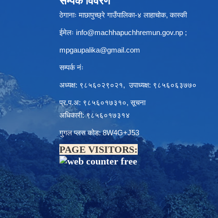
सम्पर्क विवरण
ठेगानाः माछापुच्छ्रे गाउँपालिका-४ लाहाचोक, कास्की
ईमेलः
info@machhapuchhremun.gov.np
;
mpgaupalika@gmail.com
सम्पर्क नंः
अध्यक्ष: ९८५६०२९०२१, उपाध्यक्ष: ९८५६०६३७७०
प्र.प.अ: ९८५६०१७३१०, सूचना
अधिकारी: ९८५६०१७३१४
गुगल प्लस कोड: 8W4G+J53
PAGE VISITORS: