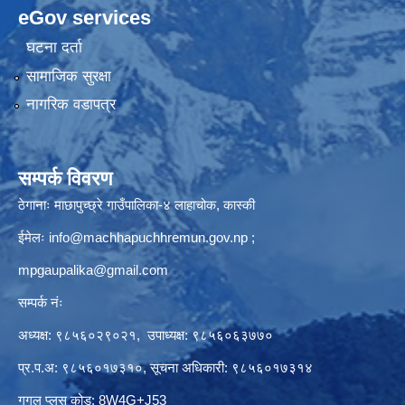
eGov services
घटना दर्ता
सामाजिक सुरक्षा
नागरिक वडापत्र
सम्पर्क विवरण
ठेगानाः माछापुच्छ्रे गाउँपालिका-४ लाहाचोक, कास्की
ईमेलः
info@machhapuchhremun.gov.np
;
mpgaupalika@gmail.com
सम्पर्क नंः
अध्यक्ष: ९८५६०२९०२१, उपाध्यक्ष: ९८५६०६३७७०
प्र.प.अ: ९८५६०१७३१०, सूचना अधिकारी: ९८५६०१७३१४
गुगल प्लस कोड: 8W4G+J53