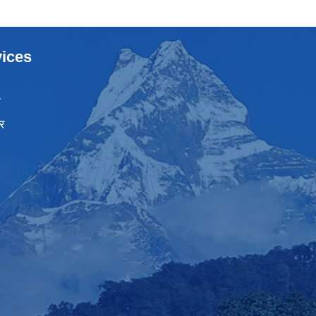
ices
ा
र