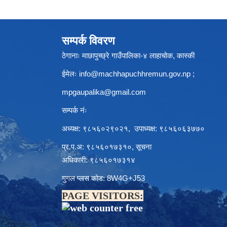
सम्पर्क विवरण
ठेगानाः माछापुच्छ्रे गाउँपालिका-४ लाहाचोक, कास्की
ईमेलः
info@machhapuchhremun.gov.np
;
mpgaupalika@gmail.com
सम्पर्क नंः
अध्यक्ष: ९८५६०२९०२१, उपाध्यक्ष: ९८५६०६३७७०
प्र.प.अ: ९८५६०१७३१०, सूचना
अधिकारी: ९८५६०१७३१४
गुगल प्लस कोड: 8W4G+J53
PAGE VISITORS: