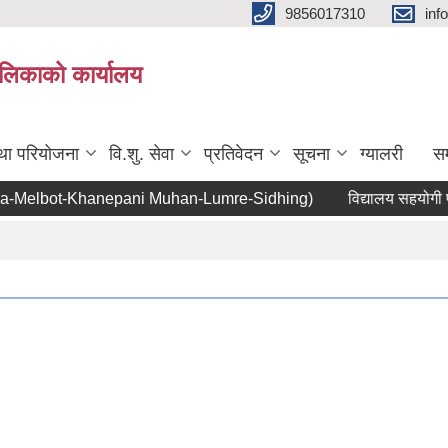
9856017310
inf
यपालिकाको कार्यालय
तथा परियोजना
वि.शु. सेवा
प्रतिवेदन
सूचना
ग्यालरी
सम
elbot-Khanepani Muhan-Lumre-Sidhing)
विद्यालय सहयोगी पदपूर्