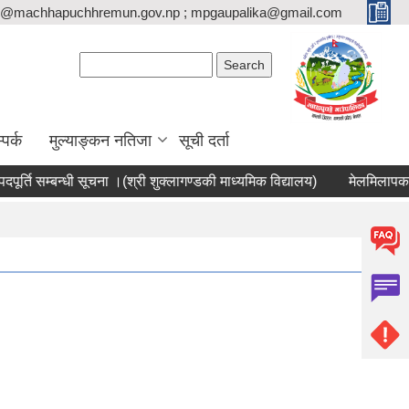
o@machhapuchhremun.gov.np ; mpgaupalika@gmail.com
Search form
Search
्पर्क
मुल्याङ्कन नतिजा
सूची दर्ता
ति सम्बन्धी सूचना ।(श्री शुक्लागण्डकी माध्यमिक विद्यालय)
मेलमिलापकर्ता सू