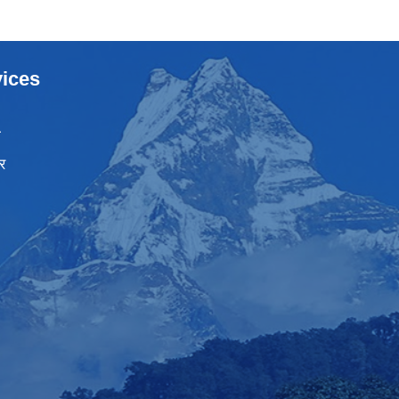
ices
ा
र