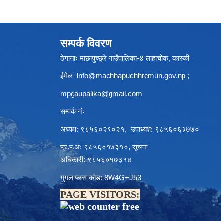
सम्पर्क विवरण
ठेगानाः माछापुच्छ्रे गाउँपालिका-४ लाहाचोक, कास्की
ईमेलः
info@machhapuchhremun.gov.np
;
mpgaupalika@gmail.com
सम्पर्क नंः
अध्यक्ष: ९८५६०२९०२१, उपाध्यक्ष: ९८५६०६३७७०
प्र.प.अ: ९८५६०१७३१०, सूचना
अधिकारी: ९८५६०१७३१४
गुगल प्लस कोड: 8W4G+J53
PAGE VISITORS: