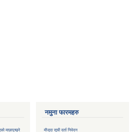
नमुना फारमहरु
 माछापुच्छ्रे
मौजुदा सूची दर्ता निवेदन