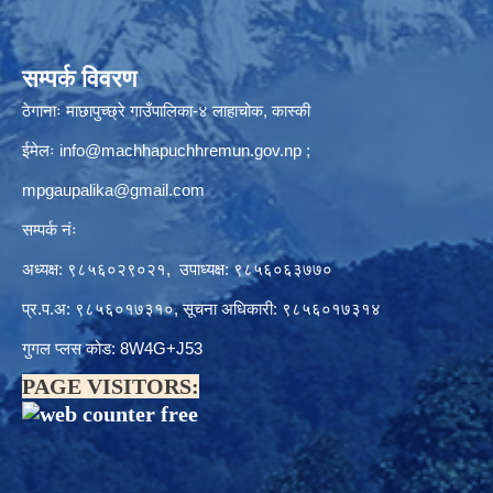
सम्पर्क विवरण
ठेगानाः माछापुच्छ्रे गाउँपालिका-४ लाहाचोक, कास्की
ईमेलः
info@machhapuchhremun.gov.np
;
mpgaupalika@gmail.com
सम्पर्क नंः
अध्यक्ष: ९८५६०२९०२१, उपाध्यक्ष: ९८५६०६३७७०
प्र.प.अ: ९८५६०१७३१०, सूचना अधिकारी: ९८५६०१७३१४
गुगल प्लस कोड: 8W4G+J53
PAGE VISITORS: