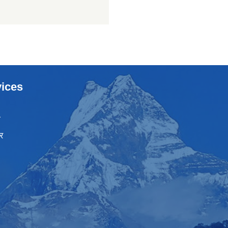
ices
ा
र