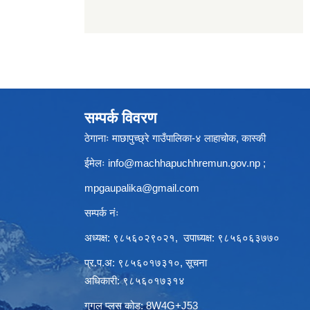
सम्पर्क विवरण
ठेगानाः माछापुच्छ्रे गाउँपालिका-४ लाहाचोक, कास्की
ईमेलः
info@machhapuchhremun.gov.np
;
mpgaupalika@gmail.com
सम्पर्क नंः
अध्यक्ष: ९८५६०२९०२१, उपाध्यक्ष: ९८५६०६३७७०
प्र.प.अ: ९८५६०१७३१०, सूचना
अधिकारी: ९८५६०१७३१४
गुगल प्लस कोड: 8W4G+J53